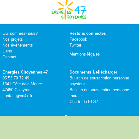
Qui sommes-nous?
Restons connectés
Nos projets
Facebook
Nos évènements
Twitter
Liens
Mentions légales
Contact
Energies Citoyennes 47
Documents à télécharger
05 53 79 72 49
Bulletin de souscription personne
1341 Côte dela Moure
physique
47450 Colayrac
Bulletin de souscription personne
contact@ec47.fr
morale
Charte de EC47
Siren
844467571
Numéro de TVA intracommunautaire
FR84844467571